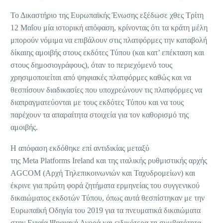
Το Δικαστήριο της Ευρωπαϊκής Ένωσης εξέδωσε χθες Τρίτη
12 Μαΐου μία ιστορική απόφαση, κρίνοντας ότι τα κράτη μέλη
μπορούν νόμιμα να επιβάλουν στις πλατφόρμες την καταβολή
δίκαιης αμοιβής στους εκδότες Τύπου (και κατ’ επέκταση και
στους δημοσιογράφους), όταν το περιεχόμενό τους
χρησιμοποιείται από ψηφιακές πλατφόρμες καθώς και να
θεσπίσουν διαδικασίες που υποχρεώνουν τις πλατφόρμες να
διαπραγματεύονται με τους εκδότες Τύπου και να τους
παρέχουν τα απαραίτητα στοιχεία για τον καθορισμό της
αμοιβής.
Η απόφαση εκδόθηκε επί αντιδικίας μεταξύ
της Meta Platforms Ireland και της ιταλικής ρυθμιστικής αρχής
AGCOM (Αρχή Τηλεπικοινωνιών και Ταχυδρομείων) και
έκρινε για πρώτη φορά ζητήματα ερμηνείας του συγγενικού
δικαιώματος εκδοτών Τύπου, όπως αυτά θεσπίστηκαν με την
Ευρωπαϊκή Οδηγία του 2019 για τα πνευματικά δικαιώματα
στην Ενιαία Ψηφιακή Αγορά και ειδικότερα τη συμβατότητα