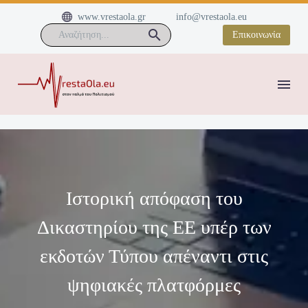


www.vrestaola.gr
info@vrestaola.eu
Επικοινωνία
Ιστορική απόφαση του
Δικαστηρίου της ΕΕ υπέρ των
εκδοτών Τύπου απέναντι στις
ψηφιακές πλατφόρμες