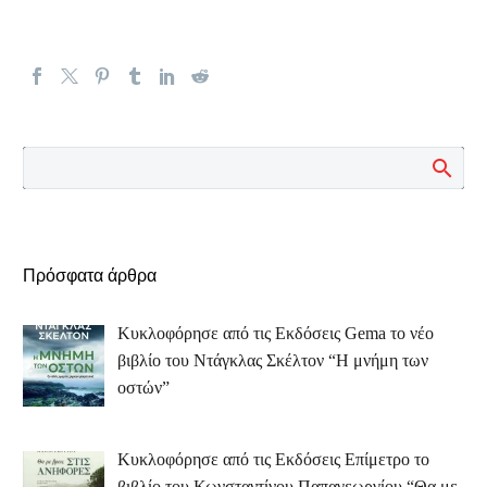
Πρόσφατα άρθρα
Κυκλοφόρησε από τις Εκδόσεις Gema το νέο
βιβλίο του Ντάγκλας Σκέλτον “Η μνήμη των
οστών”
Κυκλοφόρησε από τις Εκδόσεις Επίμετρο το
βιβλίο του Κωνσταντίνου Παπαγεωργίου “Θα με