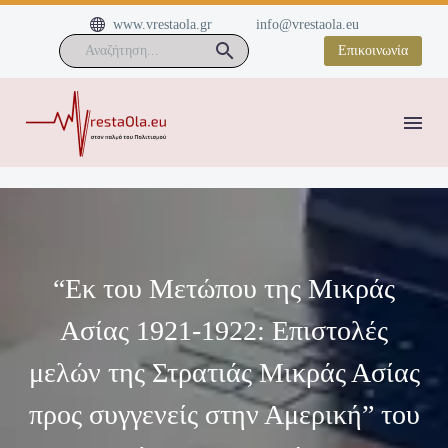


www.vrestaola.gr
info@vrestaola.eu
Επικοινωνία
“Εκ του Μετώπου της Μικράς
Ασίας 1921-1922: Επιστολές
μελών της Στρατιάς Μικράς Ασίας
προς συγγενείς στην Αμερική” του