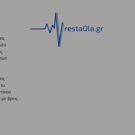
τις
νέο
ς
 των
τις
 το
ντίνου
με βρεις