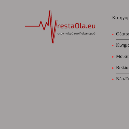
Κατηγορ
Θέατρ
Κινημ
Μουσι
Βιβλία
Νέα-Ει