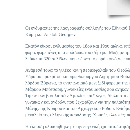
Οι ενδυμασίες της λαογραφικής συλλογής του Εθνικού 
Κύρη και Anatoli Georgiev.
Εκατόν είκοσι ενδυμασίες του 18ου και 19ου αιώνα, απ
φορά, φορεμένες από πρόσωπα του σήμερα. Μαζί με τρι
λεύκωμα 320 σελίδων, που φέρνει το ευρύ κοινό σε επα
Ανάμεσά τους: το γιλέκο και η περικεφαλαία του Θεοδ
Υδραίου προκρίτου και πρωθυπουργού Δημητρίου Βούλγ
λόρδου Βύρωνα, το εντυπωσιακό μενεξεδί φόρεμα της κ
Μάρκου Μπότσαρη, γυναικείες ενδυμασίες που ανήκαν 
Τιμών των βασιλισσών Αμαλίας και Όλγας. Δίπλα στα 
γυναικών και ανδρών, που ξεχωρίζουν για την παλαιότητ
Μάνης, της Κύπρου και του Αρχαγγέλου Ρόδου. Ενδύματ
μεγαλείο της ελληνικής παράδοσης. Χρυσές κλωστές, πο
Η έκδοση υλοποιήθηκε με την ευγενική χρηματοδότηση 