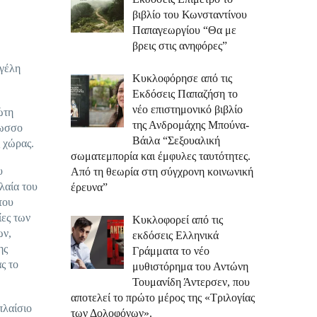
βιβλίο του Κωνσταντίνου
Παπαγεωργίου “Θα με
βρεις στις ανηφόρες”
γγέλη
Κυκλοφόρησε από τις
Εκδόσεις Παπαζήση το
νέο επιστημονικό βιβλίο
ώτη
της Ανδρομάχης Μπούνα-
λωσσο
Βάιλα “Σεξουαλική
ς χώρας.
σωματεμπορία και έμφυλες ταυτότητες.
υ
Από τη θεωρία στη σύγχρονη κοινωνική
λαία του
έρευνα”
του
ίες των
Κυκλοφορεί από τις
ων,
εκδόσεις Ελληνικά
ης
Γράμματα το νέο
ς το
μυθιστόρημα του Αντώνη
Τουμανίδη Άντερσεν, που
αποτελεί το πρώτο μέρος της «Τριλογίας
πλαίσιο
των Δολοφόνων».