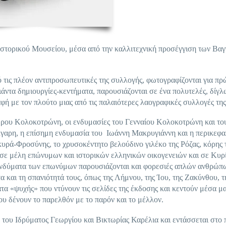
Ιστορικού Μουσείου, μέσα από την καλλιτεχνική προσέγγιση των Βα
ό τις πλέον αντιπροσωπευτικές της συλλογής, φωτογραφίζονται για πρ
άντα δημιουργίες-κεντήματα, παρουσιάζονται σε ένα πολυτελές, δίγ
φή με τον πλούτο μιας από τις παλαιότερες λαογραφικές συλλογές τη
ώρου Κολοκοτρώνη, οι ενδυμασίες του Γενναίου Κολοκοτρώνη και το
αρη, η επίσημη ενδυμασία του Ιωάννη Μακρυγιάννη και η περικεφα
υρά-Φροσύνης, το χρυσοκέντητο βελούδινο γιλέκο της Ρόζας, κόρης 
σε μέλη επώνυμων και ιστορικών ελληνικών οικογενειών και σε Κυρ
ενδύματα των επωνύμων παρουσιάζονται και φορεσιές απλών ανθρώπ
α και τη σπανιότητά τους, όπως της Λήμνου, της Ίου, της Ζακύνθου, τ
α «ψυχής» που ντύνουν τις σελίδες της έκδοσης και κεντούν μέσα μα
υ δένουν το παρελθόν με το παρόν και το μέλλον.
του Ιδρύματος Γεωργίου και Βικτωρίας Καρέλια και εντάσσεται στο 