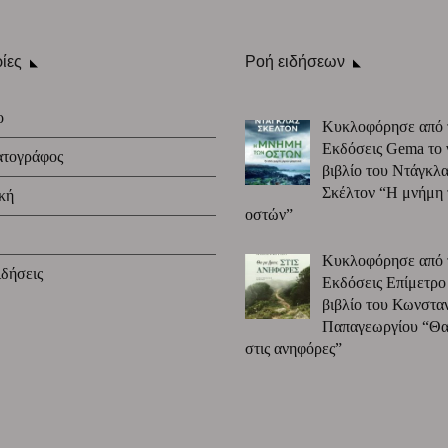
ίες
Ροή ειδήσεων
ο
Κυκλοφόρησε από 
Εκδόσεις Gema το 
ατογράφος
βιβλίο του Ντάγκλα
Σκέλτον “Η μνήμη
κή
οστών”
Κυκλοφόρησε από 
δήσεις
Εκδόσεις Επίμετρο
βιβλίο του Κωνστα
Παπαγεωργίου “Θα 
στις ανηφόρες”