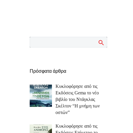
Πρόσφατα άρθρα
Κυκλοφόρησε από τις
Εκδόσεις Gema το νέο
βιβλίο του Ντάγκλας
Σκέλτον “Η μνήμη των
οστών”
Κυκλοφόρησε από τις
Εκδόσεις Επίμετρο το