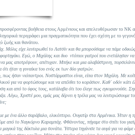
ς προσφέροντας βοήθεια στους Αρμένιους και απελευθέρωσαν το ΝΚ α
ληγορικά περιγράφει μια πραγματικότητα που έχει σχέση με το γεγονό
ξύ ζωής και θανάτου.
 Μόλις είχε λευτερωθεί το Λατσίν και θα μπορούσαμε να πάμε οδικώς
ορτηγάκι. Εγώ, ο Μιχάλης και δυο ντόπιοι γιατροί που ενετάλησαν να
 να μας αποτρέψουν, απέτυχαν. Μπήκε και μια αλαβάστρινη, πορσελάνι
ότι ήταν η γυναίκα του ενός εκ των δύο γιατρών.
, πως ήσαν νιόπαντροι. Νοστάρμαστοι είναι, είπα στον Μιχάλη. Με κοί
ικού για να φορτώσουμε και να απέλθει το κοράσιον. Καθ΄ οδόν κάτι έ
ηση και από το ύφος τους, κατάλαβα ότι του έλεγε πως εγκυμονούσε. Σ
ξα. Λέγω, Χριστέ μου, εμάς μας δέρνει η τρέλα μας να λευτερώσουμε τ
ίνε;
με με ένα άλλο σαράβαλο, ελικόπτερο. Ουγατίρ στα Αρμένικα. Ήταν η 
ούμε από το Ναγκόρνο Καραμπάχ. Φθάνοντας, πήγαμε στο σπίτι του για
α μαγικά της δάκτυλα μια σονάτα. Ύστερα τηγάνισε τα αυγά για να φάμε 