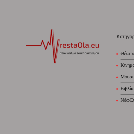
Κατηγορ
Θέατρ
Κινημ
Μουσι
Βιβλία
Νέα-Ει