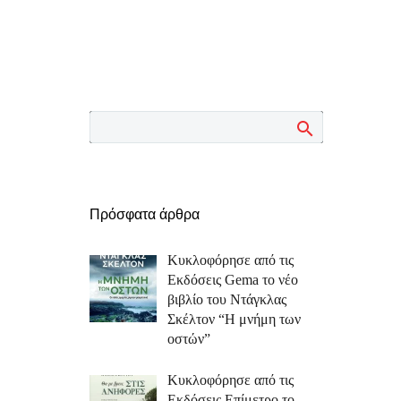
Πρόσφατα άρθρα
Κυκλοφόρησε από τις
Εκδόσεις Gema το νέο
βιβλίο του Ντάγκλας
Σκέλτον “Η μνήμη των
οστών”
Κυκλοφόρησε από τις
Εκδόσεις Επίμετρο το