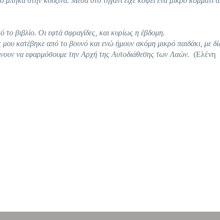
γο μπήκα στην κουζίνα. Μέσα στο τηγάνι είχε κόψει ένα μικρό κομμάτι 
ό το βιβλίο. Οι εφτά σφραγίδες, και κυρίως η έβδομη.
 μου κατέβηκε από το βουνό και ενώ ήμουν ακόμη μικρό παιδάκι, με δ
 αφήνουν να εφαρμόσουμε την Αρχή της Αυτοδιάθεσης των Λαών.
(Ελένη