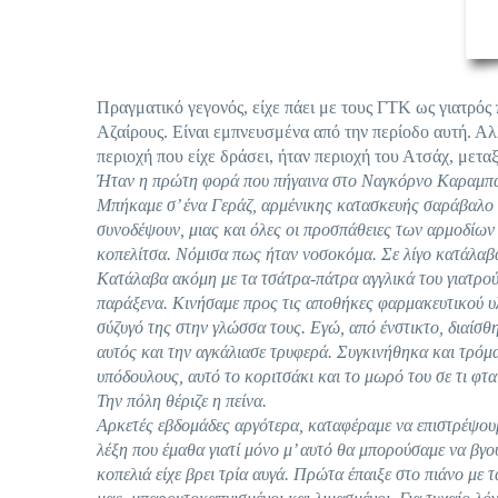
Πραγματικό γεγονός, είχε πάει με τους ΓΤΚ ως γιατρό
Αζαίρους. Είναι εμπνευσμένα από την περίοδο αυτή. Αλ
περιοχή που είχε δράσει, ήταν περιοχή του Ατσάχ, μετα
Ήταν η πρώτη φορά που πήγαινα στο Ναγκόρνο Καραμπάχ.
Μπήκαμε σ’ ένα Γεράζ, αρμένικης κατασκευής σαράβαλο φ
συνοδέψουν, μιας και όλες οι προσπάθειες των αρμοδίων
κοπελίτσα. Νόμισα πως ήταν νοσοκόμα. Σε λίγο κατάλαβα 
Κατάλαβα ακόμη με τα τσάτρα-πάτρα αγγλικά του γιατρού
παράξενα. Κινήσαμε προς τις αποθήκες φαρμακευτικού υλ
σύζυγό της στην γλώσσα τους. Εγώ, από ένστικτο, διαίσθ
αυτός και την αγκάλιασε τρυφερά. Συγκινήθηκα και τρόμα
υπόδουλους, αυτό το κοριτσάκι και το μωρό του σε τι φτα
Την πόλη θέριζε η πείνα.
Αρκετές εβδομάδες αργότερα, καταφέραμε να επιστρέψου
λέξη που έμαθα γιατί μόνο μ’ αυτό θα μπορούσαμε να βγ
κοπελιά είχε βρει τρία αυγά. Πρώτα έπαιξε στο πιάνο με τ