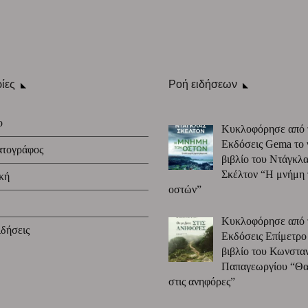
ίες
Ροή ειδήσεων
ο
Κυκλοφόρησε από 
Εκδόσεις Gema το 
ατογράφος
βιβλίο του Ντάγκλα
Σκέλτον “Η μνήμη
κή
οστών”
Κυκλοφόρησε από 
δήσεις
Εκδόσεις Επίμετρο
βιβλίο του Κωνστα
Παπαγεωργίου “Θα 
στις ανηφόρες”