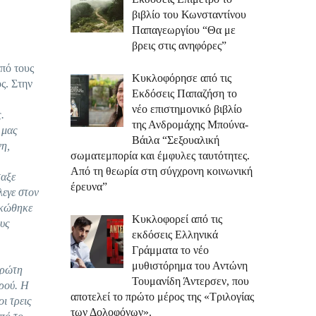
βιβλίο του Κωνσταντίνου
Παπαγεωργίου “Θα με
βρεις στις ανηφόρες”
πό τους
Κυκλοφόρησε από τις
ς. Στην
Εκδόσεις Παπαζήση το
νέο επιστημονικό βιβλίο
.
της Ανδρομάχης Μπούνα-
 μας
Βάιλα “Σεξουαλική
νη,
σωματεμπορία και έμφυλες ταυτότητες.
Από τη θεωρία στη σύγχρονη κοινωνική
ταξε
έρευνα”
λεγε στον
ηκώθηκε
Κυκλοφορεί από τις
ους
εκδόσεις Ελληνικά
Γράμματα το νέο
μυθιστόρημα του Αντώνη
πρώτη
Τουμανίδη Άντερσεν, που
τρού. Η
αποτελεί το πρώτο μέρος της «Τριλογίας
οι τρεις
των Δολοφόνων».