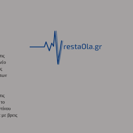
τις
νέο
ς
 των
τις
 το
ντίνου
με βρεις