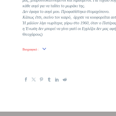
μας, μπαρουτοκαπνισμένοι και λιμασμένοι. Για τυχαίο λό
κάθε αυγό για να ταΐσει τo μωράκι της.
Δεν έφαγα το αυγό μου. Προφασίστηκα στομαχόπονο.
Κάπως έτσι, εκείνο τον καιρό, άρχισε να κυοφορείται αυτ
Ή μάλλον λίγο νωρίτερα, γύρω στο 1960, όταν ο Πατέρας
η Ένωση δεν μπορεί να γίνει γιατί οι Εγγλέζοι δεν μας
Θεοχάρους)
Βιογραφικό :