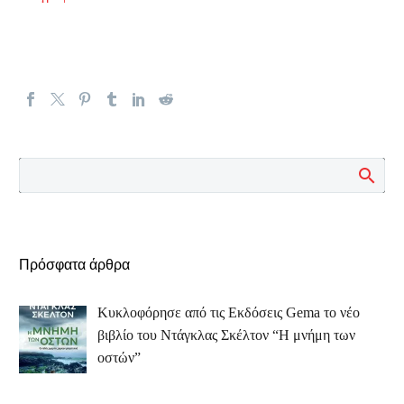
Πρόσφατα άρθρα
Κυκλοφόρησε από τις Εκδόσεις Gema το νέο
βιβλίο του Ντάγκλας Σκέλτον “Η μνήμη των
οστών”