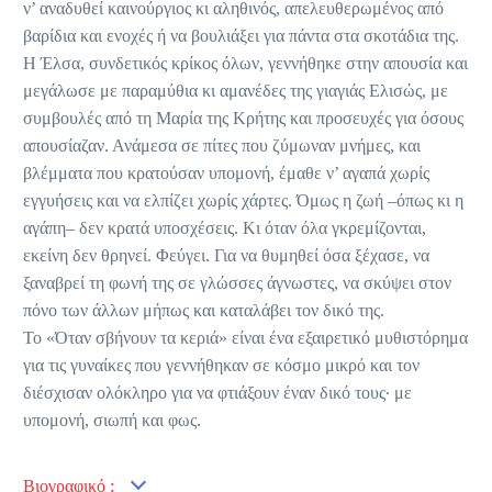
ν’ αναδυθεί καινούργιος κι αληθινός, απελευθερωμένος από
βαρίδια και ενοχές ή να βουλιάξει για πάντα στα σκοτάδια της.
Η Έλσα, συνδετικός κρίκος όλων, γεννήθηκε στην απουσία και
μεγάλωσε με παραμύθια κι αμανέδες της γιαγιάς Ελισώς, με
συμβουλές από τη Μαρία της Κρήτης και προσευχές για όσους
απουσίαζαν. Ανάμεσα σε πίτες που ζύμωναν μνήμες, και
βλέμματα που κρατούσαν υπομονή, έμαθε ν’ αγαπά χωρίς
εγγυήσεις και να ελπίζει χωρίς χάρτες. Όμως η ζωή –όπως κι η
αγάπη– δεν κρατά υποσχέσεις. Κι όταν όλα γκρεμίζονται,
εκείνη δεν θρηνεί. Φεύγει. Για να θυμηθεί όσα ξέχασε, να
ξαναβρεί τη φωνή της σε γλώσσες άγνωστες, να σκύψει στον
πόνο των άλλων μήπως και καταλάβει τον δικό της.
Το «Όταν σβήνουν τα κεριά» είναι ένα εξαιρετικό μυθιστόρημα
για τις γυναίκες που γεννήθηκαν σε κόσμο μικρό και τον
διέσχισαν ολόκληρο για να φτιάξουν έναν δικό τους· με
υπομονή, σιωπή και φως.
Βιογραφικό :