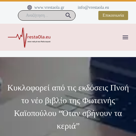


www.vrestaola.gr
info@vrestaola.eu
Επικοινωνία
Κυκλοφορεί από τις εκδόσεις Πνοή
το νέο βιβλίο της Φωτεινής
Καϊοπούλου “Όταν σβήνουν τα
κεριά”