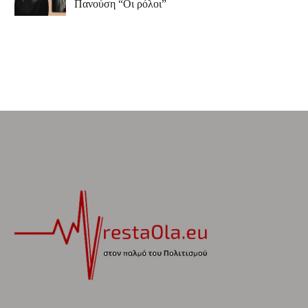
Πανούση “Οι ρόλοι”