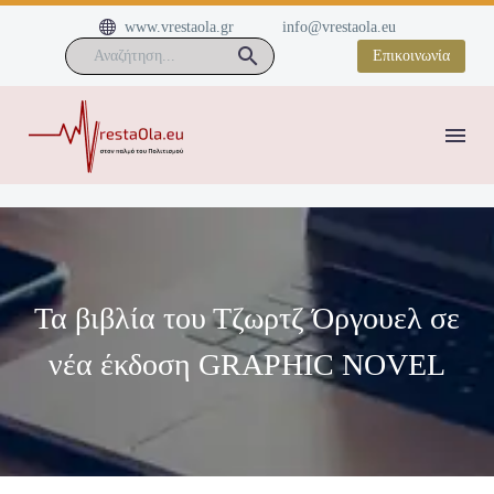


www.vrestaola.gr
info@vrestaola.eu
Επικοινωνία
Τα βιβλία του Τζωρτζ Όργουελ σε
νέα έκδοση GRAPHIC NOVEL