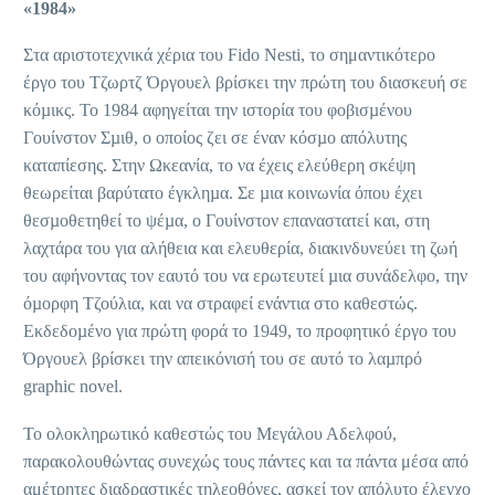
«1984»
Στα αριστοτεχνικά χέρια του Fido Nesti, το σημαντικότερο
έργο του Τζωρτζ Όργουελ βρίσκει την πρώτη του διασκευή σε
κόµικς. Το 1984 αφηγείται την ιστορία του φοβισµένου
Γουίνστον Σµιθ, ο οποίος ζει σε έναν κόσµο απόλυτης
καταπίεσης. Στην Ωκεανία, το να έχεις ελεύθερη σκέψη
θεωρείται βαρύτατο έγκληµα. Σε µια κοινωνία όπου έχει
θεσµοθετηθεί το ψέµα, ο Γουίνστον επαναστατεί και, στη
λαχτάρα του για αλήθεια και ελευθερία, διακινδυνεύει τη ζωή
του αφήνοντας τον εαυτό του να ερωτευτεί µια συνάδελφο, την
όµορφη Τζούλια, και να στραφεί ενάντια στο καθεστώς.
Εκδεδοµένο για πρώτη φορά το 1949, το προφητικό έργο του
Όργουελ βρίσκει την απεικόνισή του σε αυτό το λαµπρό
graphic novel.
Το ολοκληρωτικό καθεστώς του Μεγάλου Αδελφού,
παρακολουθώντας συνεχώς τους πάντες και τα πάντα μέσα από
αμέτρητες διαδραστικές τηλεοθόνες, ασκεί τον απόλυτο έλεγχο