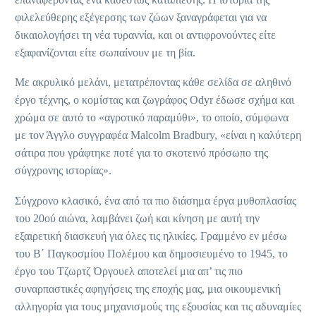
φιλελεύθερης εξέγερσης των ζώων ξαναγράφεται για να
δικαιολογήσει τη νέα τυραννία, και οι αντιφρονούντες είτε
εξαφανίζονται είτε σωπαίνουν με τη βία.
Με ακρυλικό μελάνι, μετατρέποντας κάθε σελίδα σε αληθινό
έργο τέχνης, ο κομίστας και ζωγράφος Odyr έδωσε σχήμα και
χρώμα σε αυτό το «αγροτικό παραμύθι», το οποίο, σύμφωνα
με τον Άγγλο συγγραφέα Malcolm Bradbury, «είναι η καλύτερη
σάτιρα που γράφτηκε ποτέ για το σκοτεινό πρόσωπο της
σύγχρονης ιστορίας».
Σύγχρονο κλασικό, ένα από τα πιο διάσημα έργα μυθοπλασίας
του 20ού αιώνα, λαμβάνει ζωή και κίνηση με αυτή την
εξαιρετική διασκευή για όλες τις ηλικίες. Γραμμένο εν μέσω
του Β΄ Παγκοσμίου Πολέμου και δημοσιευμένο το 1945, το
έργο του Τζωρτζ Όργουελ αποτελεί μια απ’ τις πιο
συναρπαστικές αφηγήσεις της εποχής μας, μια οικουμενική
αλληγορία για τους μηχανισμούς της εξουσίας και τις αδυναμίες