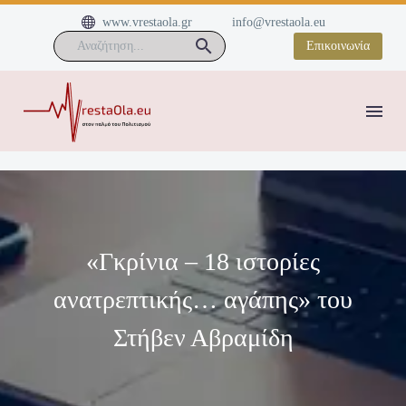


www.vrestaola.gr
info@vrestaola.eu
Επικοινωνία
«Γκρίνια – 18 ιστορίες
ανατρεπτικής… αγάπης» του
Στήβεν Αβραμίδη