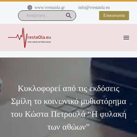


www.vrestaola.gr
info@vrestaola.eu
Επικοινωνία
Κυκλοφορεί από τις εκδόσεις
Σμίλη το κοινωνικό μυθιστόρημα
του Κώστα Πετρουλά “Η φυλακή
των αθώων”