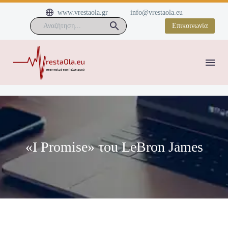


www.vrestaola.gr
info@vrestaola.eu
Επικοινωνία
«I Promise» τou LeBron James