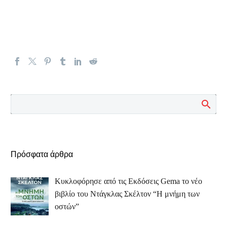
Πρόσφατα άρθρα
Κυκλοφόρησε από τις Εκδόσεις Gema το νέο
βιβλίο του Ντάγκλας Σκέλτον “Η μνήμη των
οστών”