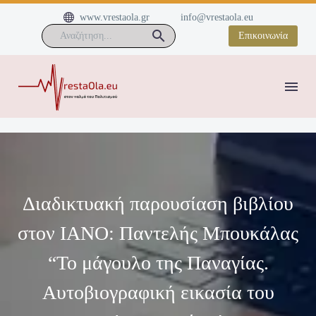


www.vrestaola.gr
info@vrestaola.eu
Επικοινωνία
Διαδικτυακή παρουσίαση βιβλίου
στον ΙΑΝΟ: Παντελής Μπουκάλας
“Το μάγουλο της Παναγίας.
Αυτοβιογραφική εικασία του