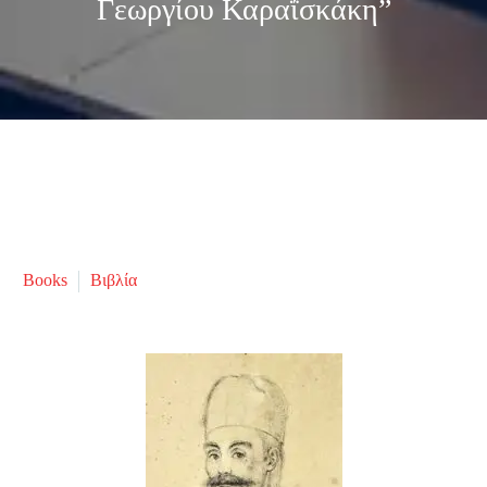
Γεωργίου Καραΐσκάκη”
Books
Βιβλία