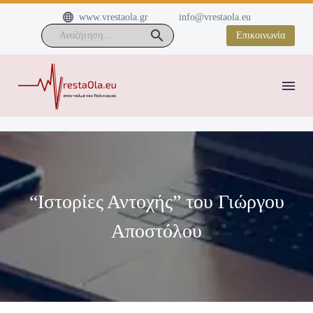


www.vrestaola.gr
info@vrestaola.eu
Επικοινωνία
“Ιστορίες Αντοχής” του Γιώργου
Αποστόλου