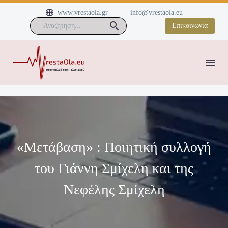


www.vrestaola.gr
info@vrestaola.eu
Επικοινωνία
«Μετάβαση» : Ποιητική συλλογή
του Γιάννη Σμίχελη και της
Νεφέλης Σμίχελη