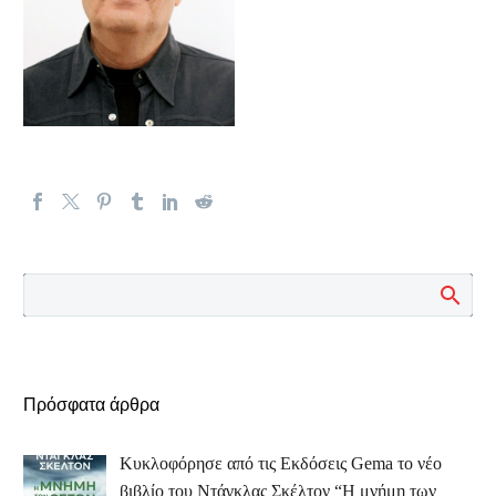
Πρόσφατα άρθρα
Κυκλοφόρησε από τις Εκδόσεις Gema το νέο
βιβλίο του Ντάγκλας Σκέλτον “Η μνήμη των