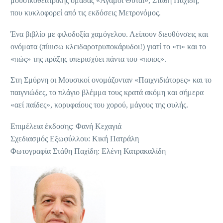
μουσικοθεατρικής ομάδας «Άγαμοι Θύται», Στάθη Παχίδη,
που κυκλοφορεί από τις εκδόσεις Μετρονόμος.
Ένα βιβλίο με φιλοδοξία χαμόγελου. Λείπουν διευθύνσεις και
ονόματα (πίιιισω κλειδαροτρυποκάρυδοι!) γιατί το «τι» και το
«πώς» της πράξης υπερισχύει πάντα του «ποιος».
Στη Σμύρνη οι Μουσικοί ονομάζονταν «Παιχνιδιάτορες» και το
παιγνιώδες, το πλάγιο βλέμμα τους κρατά ακόμη και σήμερα
«αεί παίδες», κορυφαίους του χορού, μάγους της φυλής.
Επιμέλεια έκδοσης: Φανή Κεχαγιά
Σχεδιασμός Εξωφύλλου: Κική Πατράλη
Φωτογραφία Στάθη Παχίδη: Ελένη Κατρακαλίδη