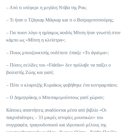
– Από τι υπέφερε η μεγάλη Ντίβα της Ροκ;
– Τι ήταν ο Τζάγκαρ Μάγκαρ και τι ο Βατραχοτσιπούρης;
– Για ποιον λόγο η ημίαιμος αοιδός Μίτση ήταν γνωστή στον
κάμπο ως «Μίτση η κλείστρα»;
– Ποιος μπουζουκτσής ουδέποτε έπαιξε «Το άγαλμα»;
– Πόσες σελίδες του «Fidelio» δεν πρόλαβε να παίξει ο
βιολιστής Ζώης και γιατί;
– Πότε ο κλαριτζής Κυριάκος φοβήθηκε ένα κοντραμπάσο;
– Ο Δημητράκης ο Μπεσαμεμούτσους γιατί χώρισε;
Κάποιες απαντήσεις αναδύονται μέσα από βιβλίο «Οι
παιχνιδιάτορες – 33 μικρές ιστορίες μουσικών» του
συγγραφέα, τραγουδοποιού και ιδρυτικού μέλους της