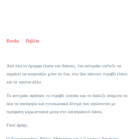
Books
Βιβλία
Από όλα τα όμορφα έλατα του δάσους, ένα αστεράκι επέλεξε να
πηγαίνει να κουρνιάζει μόνο σε ένα, στο ίδιο πάντοτε στραβό έλατο
και σε κανένα άλλο.
Το αστεράκι αγάπησε το στραβό ελατάκι και το διάλεξε ανάμεσα σε
όλα τα πανύψηλα και εντυπωσιακά δέντρα που υψώνονταν με
περήφανη κορμοστασιά μέσα στο καταπράσινο δάσος.
Γιατί άραγε;
Ο δημοσιογράφος Νάσος Αθανασίου και ο ζωγράφος Δημήτρης