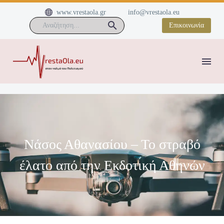


www.vrestaola.gr
info@vrestaola.eu
Επικοινωνία
Νάσος Αθανασίου – Το στραβό
έλατο από την Εκδοτική Αθηνών