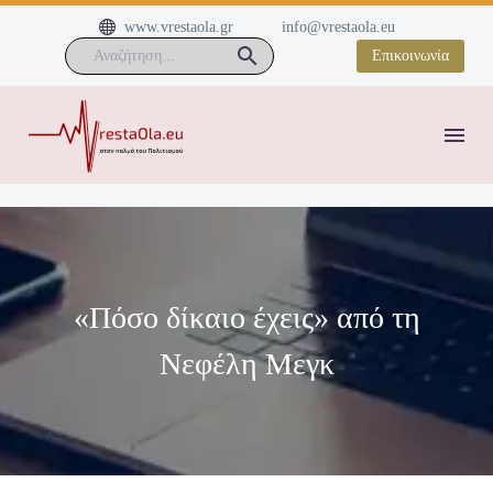


www.vrestaola.gr
info@vrestaola.eu
Επικοινωνία
«Πόσο δίκαιο έχεις» από τη
Νεφέλη Μεγκ