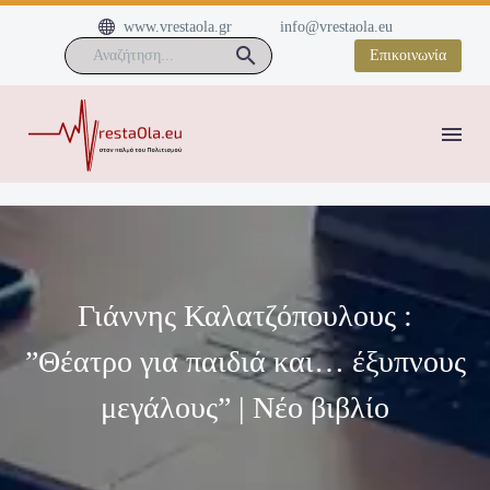


www.vrestaola.gr
info@vrestaola.eu
Επικοινωνία
Γιάννης Καλατζόπουλους :
”Θέατρο για παιδιά και… έξυπνους
μεγάλους” | Νέο βιβλίο