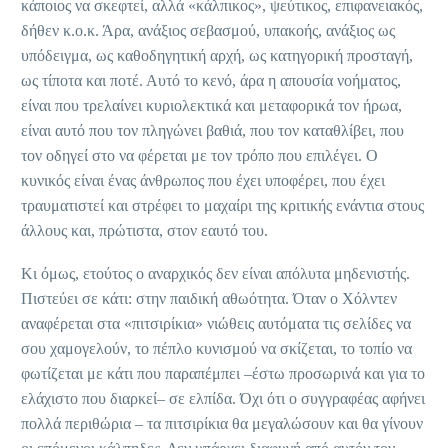
κάποιος να σκεφτεί, αλλά «κάλπικος», ψεύτικος, επιφανειακός,
δήθεν κ.ο.κ. Άρα, ανάξιος σεβασμού, υπακοής, ανάξιος ως
υπόδειγμα, ως καθοδηγητική αρχή, ως κατηγορική προσταγή,
ως τίποτα και ποτέ. Αυτό το κενό, άρα η απουσία νοήματος,
είναι που τρελαίνει κυριολεκτικά και μεταφορικά τον ήρωα,
είναι αυτό που τον πληγώνει βαθιά, που τον καταθλίβει, που
τον οδηγεί στο να φέρεται με τον τρόπο που επιλέγει. Ο
κυνικός είναι ένας άνθρωπος που έχει υποφέρει, που έχει
τραυματιστεί και στρέφει το μαχαίρι της κριτικής ενάντια στους
άλλους και, πρώτιστα, στον εαυτό του.
Κι όμως, ετούτος ο αναρχικός δεν είναι απόλυτα μηδενιστής.
Πιστεύει σε κάτι: στην παιδική αθωότητα. Όταν ο Χόλντεν
αναφέρεται στα «πιτσιρίκια» νιώθεις αυτόματα τις σελίδες να
σου χαμογελούν, το πέπλο κυνισμού να σκίζεται, το τοπίο να
φωτίζεται με κάτι που παραπέμπει –έστω προσωρινά και για το
ελάχιστο που διαρκεί– σε ελπίδα. Όχι ότι ο συγγραφέας αφήνει
πολλά περιθώρια – τα πιτσιρίκια θα μεγαλώσουν και θα γίνουν