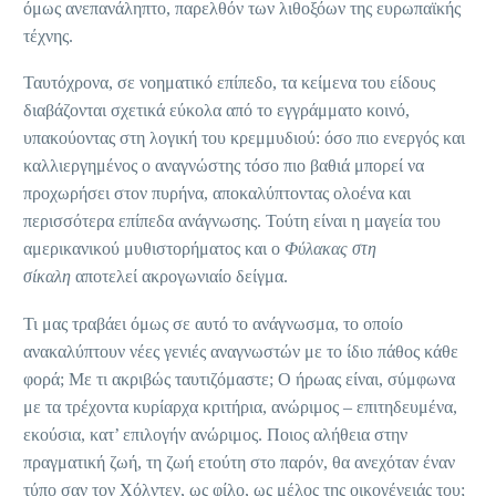
όμως ανεπανάληπτο, παρελθόν των λιθοξόων της ευρωπαϊκής
τέχνης.
Ταυτόχρονα, σε νοηματικό επίπεδο, τα κείμενα του είδους
διαβάζονται σχετικά εύκολα από το εγγράμματο κοινό,
υπακούοντας στη λογική του κρεμμυδιού: όσο πιο ενεργός και
καλλιεργημένος ο αναγνώστης τόσο πιο βαθιά μπορεί να
προχωρήσει στον πυρήνα, αποκαλύπτοντας ολοένα και
περισσότερα επίπεδα ανάγνωσης. Τούτη είναι η μαγεία του
αμερικανικού μυθιστορήματος και ο
Φύλακας στη
σίκαλη
αποτελεί ακρογωνιαίο δείγμα.
Τι μας τραβάει όμως σε αυτό το ανάγνωσμα, το οποίο
ανακαλύπτουν νέες γενιές αναγνωστών με το ίδιο πάθος κάθε
φορά; Με τι ακριβώς ταυτιζόμαστε; Ο ήρωας είναι, σύμφωνα
με τα τρέχοντα κυρίαρχα κριτήρια, ανώριμος – επιτηδευμένα,
εκούσια, κατ’ επιλογήν ανώριμος. Ποιος αλήθεια στην
πραγματική ζωή, τη ζωή ετούτη στο παρόν, θα ανεχόταν έναν
τύπο σαν τον Χόλντεν, ως φίλο, ως μέλος της οικογένειάς του;