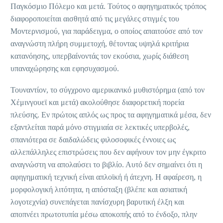
Παγκόσμιο Πόλεμο και μετά. Τούτος ο αφηγηματικός τρόπος
διαφοροποιείται αισθητά από τις μεγάλες στιγμές του
Μοντερνισμού, για παράδειγμα, ο οποίος απαιτούσε από τον
αναγνώστη πλήρη συμμετοχή, θέτοντας υψηλά κριτήρια
κατανόησης, υπερβαίνοντάς τον εκούσια, χωρίς διάθεση
υπαναχώρησης και εφησυχασμού.
Τουναντίον, το σύγχρονο αμερικανικό μυθιστόρημα (από τον
Χέμινγουεϊ και μετά) ακολούθησε διαφορετική πορεία
πλεύσης. Εν πρώτοις απλός ως προς τα αφηγηματικά μέσα, δεν
εξαντλείται παρά μόνο στιγμιαία σε λεκτικές υπερβολές,
σπανιότερα σε δαιδαλώδεις φιλοσοφικές έννοιες ως
αλλεπάλληλες επιστρώσεις που δεν αφήνουν τον μην έγκριτο
αναγνώστη να απολαύσει το βιβλίο. Αυτό δεν σημαίνει ότι η
αφηγηματική τεχνική είναι απλοϊκή ή άτεχνη. Η αφαίρεση, η
μορφολογική λιτότητα, η απόσταξη (βλέπε και ασιατική
λογοτεχνία) συνεπάγεται πανίσχυρη βαρυτική έλξη και
αποπνέει πρωτοτυπία μέσω αποκοπής από το ένδοξο, πλην