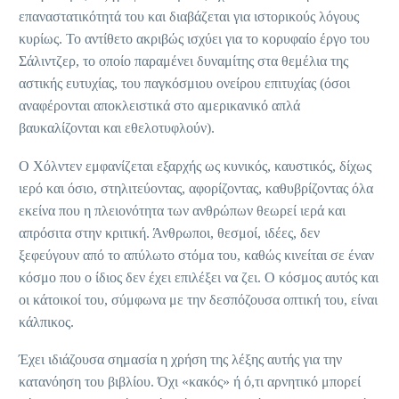
επαναστατικότητά του και διαβάζεται για ιστορικούς λόγους
κυρίως. Το αντίθετο ακριβώς ισχύει για το κορυφαίο έργο του
Σάλιντζερ, το οποίο παραμένει δυναμίτης στα θεμέλια της
αστικής ευτυχίας, του παγκόσμιου ονείρου επιτυχίας (όσοι
αναφέρονται αποκλειστικά στο αμερικανικό απλά
βαυκαλίζονται και εθελοτυφλούν).
Ο Χόλντεν εμφανίζεται εξαρχής ως κυνικός, καυστικός, δίχως
ιερό και όσιο, στηλιτεύοντας, αφορίζοντας, καθυβρίζοντας όλα
εκείνα που η πλειονότητα των ανθρώπων θεωρεί ιερά και
απρόσιτα στην κριτική. Άνθρωποι, θεσμοί, ιδέες, δεν
ξεφεύγουν από το απύλωτο στόμα του, καθώς κινείται σε έναν
κόσμο που ο ίδιος δεν έχει επιλέξει να ζει. Ο κόσμος αυτός και
οι κάτοικοί του, σύμφωνα με την δεσπόζουσα οπτική του, είναι
κάλπικος.
Έχει ιδιάζουσα σημασία η χρήση της λέξης αυτής για την
κατανόηση του βιβλίου. Όχι «κακός» ή ό,τι αρνητικό μπορεί