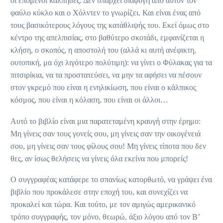
οι επόμενοι κάλπηδες. Δεν υπάρχει διαφυγή από αυτόν τον
φαύλο κύκλο και ο Χόλντεν το γνωρίζει. Και είναι ένας από
τους βασικότερους λόγους της κατάθλιψής του. Εκεί όμως στο
κέντρο της απελπισίας, στο βαθύτερο σκοτάδι, εμφανίζεται η
κλήση, ο σκοπός, η αποστολή του (αλλά κι αυτή ανέφικτη,
ουτοπική, μα όχι λιγότερο πολύτιμη): να γίνει ο Φύλακας για τα
πιτσιρίκια, να τα προστατεύσει, να μην τα αφήσει να πέσουν
στον γκρεμό που είναι η ενηλικίωση, που είναι ο κάλπικος
κόσμος, που είναι η κόλαση, που είναι οι άλλοι…
Αυτό το βιβλίο είναι μια παρατεταμένη κραυγή στην έρημο:
Μη γίνεις σαν τους γονείς σου, μη γίνεις σαν την οικογένειά
σου, μη γίνεις σαν τους φίλους σου! Μη γίνεις τίποτα που δεν
θες, αν ίσως θελήσεις να γίνεις όλα εκείνα που μπορείς!
Ο συγγραφέας κατάφερε το σπανίως κατορθωτό, να γράψει ένα
βιβλίο που προκάλεσε στην εποχή του, και συνεχίζει να
προκαλεί και τώρα. Και τούτο, με τον αμιγώς αμερικανικό
τρόπο συγγραφής, τον μόνο, θεωρώ, άξιο λόγου από τον Β’