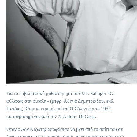
Για το εμβληματικό μυθιστόρημα του J.D. Salinger «Ο
φύλακας στη σίκαλη» (μτφρ. Αθηνά Δημητριάδου, εκδ.
Πατάκη). Στην κεντρική εικόνα: Ο Σάλιντζερ το 1952
φωτογραφημένος από τον © Antony Di Gesu.
Όταν ο Δον Κιχώτης αποφάσισε να βγει από το σπίτι του σε
έναν απομαγεμένο, μουντό κόσμο, προκειμένου να ζήσει τις