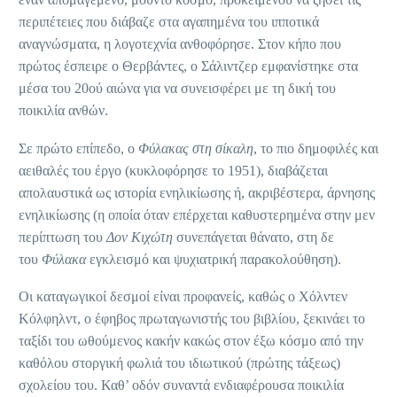
περιπέτειες που διάβαζε στα αγαπημένα του ιπποτικά
αναγνώσματα, η λογοτεχνία ανθοφόρησε. Στον κήπο που
πρώτος έσπειρε ο Θερβάντες, ο Σάλιντζερ εμφανίστηκε στα
μέσα του 20ού αιώνα για να συνεισφέρει με τη δική του
ποικιλία ανθών.
Σε πρώτο επίπεδο, ο
Φύλακας στη σίκαλη
, το πιο δημοφιλές και
αειθαλές του έργο (κυκλοφόρησε το 1951), διαβάζεται
απολαυστικά ως ιστορία ενηλικίωσης ή, ακριβέστερα, άρνησης
ενηλικίωσης (η οποία όταν επέρχεται καθυστερημένα στην μεν
περίπτωση του
Δον Κιχώτη
συνεπάγεται θάνατο, στη δε
του
Φύλακα
εγκλεισμό και ψυχιατρική παρακολούθηση).
Οι καταγωγικοί δεσμοί είναι προφανείς, καθώς ο Χόλντεν
Κόλφηλντ, ο έφηβος πρωταγωνιστής του βιβλίου, ξεκινάει το
ταξίδι του ωθούμενος κακήν κακώς στον έξω κόσμο από την
καθόλου στοργική φωλιά του ιδιωτικού (πρώτης τάξεως)
σχολείου του. Καθ’ οδόν συναντά ενδιαφέρουσα ποικιλία