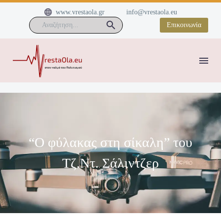


www.vrestaola.gr
info@vrestaola.eu
Επικοινωνία
“O φύλακας στη σίκαλη” του
Τζ.Ντ. Σάλιντζερ