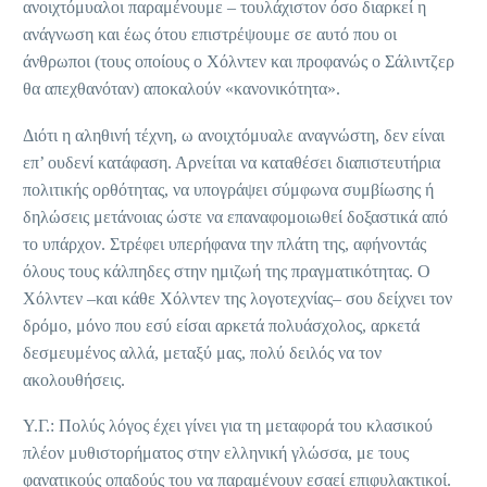
ανοιχτόμυαλοι παραμένουμε – τουλάχιστον όσο διαρκεί η
ανάγνωση και έως ότου επιστρέψουμε σε αυτό που οι
άνθρωποι (τους οποίους ο Χόλντεν και προφανώς ο Σάλιντζερ
θα απεχθανόταν) αποκαλούν «κανονικότητα».
Διότι η αληθινή τέχνη, ω ανοιχτόμυαλε αναγνώστη, δεν είναι
επ’ ουδενί κατάφαση. Αρνείται να καταθέσει διαπιστευτήρια
πολιτικής ορθότητας, να υπογράψει σύμφωνα συμβίωσης ή
δηλώσεις μετάνοιας ώστε να επαναφομοιωθεί δοξαστικά από
το υπάρχον. Στρέφει υπερήφανα την πλάτη της, αφήνοντάς
όλους τους κάλπηδες στην ημιζωή της πραγματικότητας. Ο
Χόλντεν –και κάθε Χόλντεν της λογοτεχνίας– σου δείχνει τον
δρόμο, μόνο που εσύ είσαι αρκετά πολυάσχολος, αρκετά
δεσμευμένος αλλά, μεταξύ μας, πολύ δειλός να τον
ακολουθήσεις.
Υ.Γ.: Πολύς λόγος έχει γίνει για τη μεταφορά του κλασικού
πλέον μυθιστορήματος στην ελληνική γλώσσα, με τους
φανατικούς οπαδούς του να παραμένουν εσαεί επιφυλακτικοί.