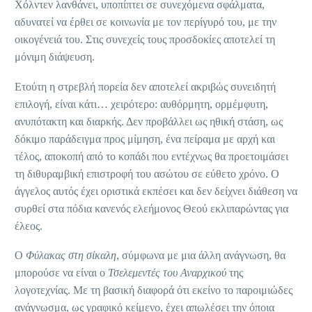
Χόλντεν λανθάνει, υποπίπτει σε συνεχόμενα σφάλματα,
αδυνατεί να έρθει σε κοινωνία με τον περίγυρό του, με την
οικογένειά του. Στις συνεχείς τους προσδοκίες αποτελεί τη
μόνιμη διάψευση.
Ετούτη η στρεβλή πορεία δεν αποτελεί ακριβώς συνειδητή
επιλογή, είναι κάτι… χειρότερο: αυθόρμητη, ορμέμφυτη,
ανυπότακτη και διαρκής. Δεν προβάλλει ως ηθική στάση, ως
δόκιμο παράδειγμα προς μίμηση, ένα πείραμα με αρχή και
τέλος, αποκοπή από το κοπάδι που εντέχνως θα προετοιμάσει
τη διθυραμβική επιστροφή του ασώτου σε εύθετο χρόνο. Ο
άγγελος αυτός έχει οριστικά εκπέσει και δεν δείχνει διάθεση να
συρθεί στα πόδια κανενός ελεήμονος Θεού εκλιπαρώντας για
έλεος.
Ο
Φύλακας στη σίκαλη
, σύμφωνα με μια άλλη ανάγνωση, θα
μπορούσε να είναι ο
Τσελεμεντές του Αναρχικού
της
λογοτεχνίας. Με τη βασική διαφορά ότι εκείνο το παροιμιώδες
ανάγνωσμα, ως γραφικό κείμενο, έχει απωλέσει την όποια