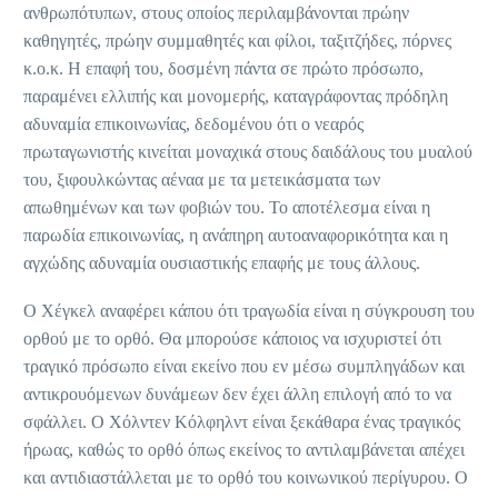
ανθρωπότυπων, στους οποίος περιλαμβάνονται πρώην
καθηγητές, πρώην συμμαθητές και φίλοι, ταξιτζήδες, πόρνες
κ.ο.κ. Η επαφή του, δοσμένη πάντα σε πρώτο πρόσωπο,
παραμένει ελλιπής και μονομερής, καταγράφοντας πρόδηλη
αδυναμία επικοινωνίας, δεδομένου ότι ο νεαρός
πρωταγωνιστής κινείται μοναχικά στους δαιδάλους του μυαλού
του, ξιφουλκώντας αέναα με τα μετεικάσματα των
απωθημένων και των φοβιών του. Το αποτέλεσμα είναι η
παρωδία επικοινωνίας, η ανάπηρη αυτοαναφορικότητα και η
αγχώδης αδυναμία ουσιαστικής επαφής με τους άλλους.
Ο Χέγκελ αναφέρει κάπου ότι τραγωδία είναι η σύγκρουση του
ορθού με το ορθό. Θα μπορούσε κάποιος να ισχυριστεί ότι
τραγικό πρόσωπο είναι εκείνο που εν μέσω συμπληγάδων και
αντικρουόμενων δυνάμεων δεν έχει άλλη επιλογή από το να
σφάλλει. Ο Χόλντεν Κόλφηλντ είναι ξεκάθαρα ένας τραγικός
ήρωας, καθώς το ορθό όπως εκείνος το αντιλαμβάνεται απέχει
και αντιδιαστάλλεται με το ορθό του κοινωνικού περίγυρου. Ο