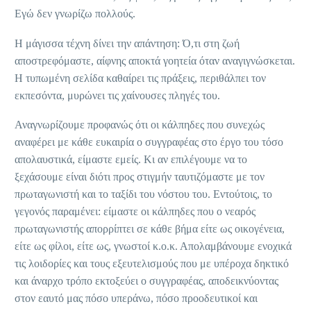
Εγώ δεν γνωρίζω πολλούς.
Η μάγισσα τέχνη δίνει την απάντηση: Ό,τι στη ζωή
αποστρεφόμαστε, αίφνης αποκτά γοητεία όταν αναγιγνώσκεται.
Η τυπωμένη σελίδα καθαίρει τις πράξεις, περιθάλπει τον
εκπεσόντα, μυρώνει τις χαίνουσες πληγές του.
Αναγνωρίζουμε προφανώς ότι οι κάλπηδες που συνεχώς
αναφέρει με κάθε ευκαιρία ο συγγραφέας στο έργο του τόσο
απολαυστικά, είμαστε εμείς. Κι αν επιλέγουμε να το
ξεχάσουμε είναι διότι προς στιγμήν ταυτιζόμαστε με τον
πρωταγωνιστή και το ταξίδι του νόστου του. Εντούτοις, το
γεγονός παραμένει: είμαστε οι κάλπηδες που ο νεαρός
πρωταγωνιστής απορρίπτει σε κάθε βήμα είτε ως οικογένεια,
είτε ως φίλοι, είτε ως, γνωστοί κ.ο.κ. Απολαμβάνουμε ενοχικά
τις λοιδορίες και τους εξευτελισμούς που με υπέροχα δηκτικό
και άναρχο τρόπο εκτοξεύει ο συγγραφέας, αποδεικνύοντας
στον εαυτό μας πόσο υπεράνω, πόσο προοδευτικοί και