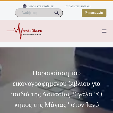


www.vrestaola.gr
info@vrestaola.eu
Επικοινωνία
Παρουσίαση του
εικονογραφημένου βιβλίου για
παιδιά της Ασπασίας Σιγάλα “Ο
κήπος της Μάγιας” στον Ιανό