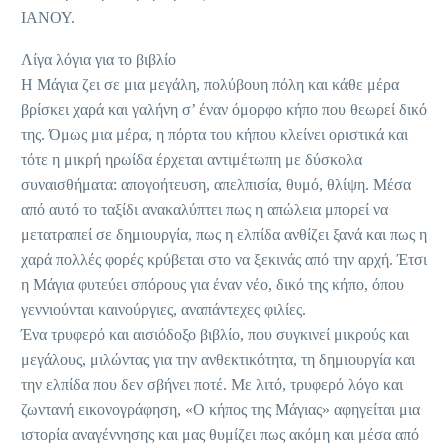
ΙΑΝΟΥ.
Λίγα λόγια για το βιβλίο
Η Μάγια ζει σε μια μεγάλη, πολύβουη πόλη και κάθε μέρα
βρίσκει χαρά και γαλήνη σ’ έναν όμορφο κήπο που θεωρεί δικό
της. Όμως μια μέρα, η πόρτα του κήπου κλείνει οριστικά και
τότε η μικρή ηρωίδα έρχεται αντιμέτωπη με δύσκολα
συναισθήματα: απογοήτευση, απελπισία, θυμό, θλίψη. Μέσα
από αυτό το ταξίδι ανακαλύπτει πως η απώλεια μπορεί να
μετατραπεί σε δημιουργία, πως η ελπίδα ανθίζει ξανά και πως η
χαρά πολλές φορές κρύβεται στο να ξεκινάς από την αρχή. Έτσι
η Μάγια φυτεύει σπόρους για έναν νέο, δικό της κήπο, όπου
γεννιούνται καινούργιες, αναπάντεχες φιλίες.
Ένα τρυφερό και αισιόδοξο βιβλίο, που συγκινεί μικρούς και
μεγάλους, μιλώντας για την ανθεκτικότητα, τη δημιουργία και
την ελπίδα που δεν σβήνει ποτέ. Με λιτό, τρυφερό λόγο και
ζωντανή εικονογράφηση, «Ο κήπος της Μάγιας» αφηγείται μια
ιστορία αναγέννησης και μας θυμίζει πως ακόμη και μέσα από