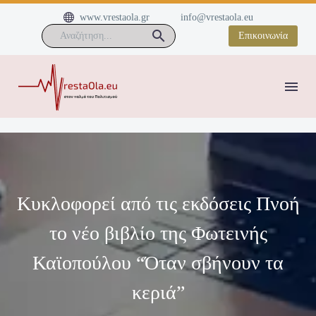


www.vrestaola.gr
info@vrestaola.eu
Επικοινωνία
Κυκλοφορεί από τις εκδόσεις Πνοή
το νέο βιβλίο της Φωτεινής
Καϊοπούλου “Όταν σβήνουν τα
κεριά”