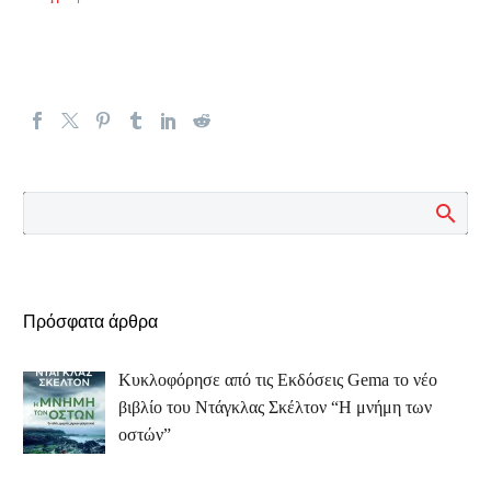
Πρόσφατα άρθρα
Κυκλοφόρησε από τις Εκδόσεις Gema το νέο
βιβλίο του Ντάγκλας Σκέλτον “Η μνήμη των
οστών”