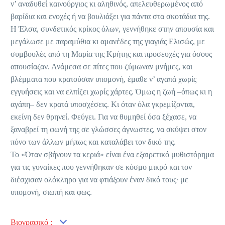
ν’ αναδυθεί καινούργιος κι αληθινός, απελευθερωμένος από
βαρίδια και ενοχές ή να βουλιάξει για πάντα στα σκοτάδια της.
Η Έλσα, συνδετικός κρίκος όλων, γεννήθηκε στην απουσία και
μεγάλωσε με παραμύθια κι αμανέδες της γιαγιάς Ελισώς, με
συμβουλές από τη Μαρία της Κρήτης και προσευχές για όσους
απουσίαζαν. Ανάμεσα σε πίτες που ζύμωναν μνήμες, και
βλέμματα που κρατούσαν υπομονή, έμαθε ν’ αγαπά χωρίς
εγγυήσεις και να ελπίζει χωρίς χάρτες. Όμως η ζωή –όπως κι η
αγάπη– δεν κρατά υποσχέσεις. Κι όταν όλα γκρεμίζονται,
εκείνη δεν θρηνεί. Φεύγει. Για να θυμηθεί όσα ξέχασε, να
ξαναβρεί τη φωνή της σε γλώσσες άγνωστες, να σκύψει στον
πόνο των άλλων μήπως και καταλάβει τον δικό της.
Το «Όταν σβήνουν τα κεριά» είναι ένα εξαιρετικό μυθιστόρημα
για τις γυναίκες που γεννήθηκαν σε κόσμο μικρό και τον
διέσχισαν ολόκληρο για να φτιάξουν έναν δικό τους· με
υπομονή, σιωπή και φως.
Βιογραφικό :