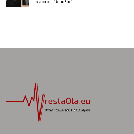
Πανούση “Οι ρόλοι”