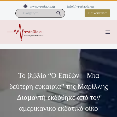


www.vrestaola.gr
info@vrestaola.eu
Επικοινωνία
Το βιβλίο “Ο Επιζών – Μια
δεύτερη ευκαιρία” της Μαρίλλης
Διαμαντή εκδόθηκε από τον
αμερικανικό εκδοτικό οίκο