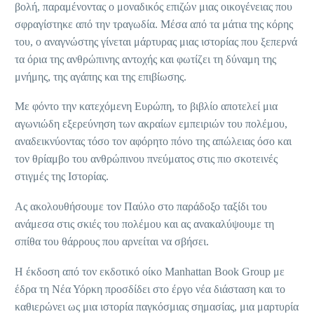
βολή, παραμένοντας ο μοναδικός επιζών μιας οικογένειας που
σφραγίστηκε από την τραγωδία. Μέσα από τα μάτια της κόρης
του, ο αναγνώστης γίνεται μάρτυρας μιας ιστορίας που ξεπερνά
τα όρια της ανθρώπινης αντοχής και φωτίζει τη δύναμη της
μνήμης, της αγάπης και της επιβίωσης.
Με φόντο την κατεχόμενη Ευρώπη, το βιβλίο αποτελεί μια
αγωνιώδη εξερεύνηση των ακραίων εμπειριών του πολέμου,
αναδεικνύοντας τόσο τον αφόρητο πόνο της απώλειας όσο και
τον θρίαμβο του ανθρώπινου πνεύματος στις πιο σκοτεινές
στιγμές της Ιστορίας.
Ας ακολουθήσουμε τον Παύλο στο παράδοξο ταξίδι του
ανάμεσα στις σκιές του πολέμου και ας ανακαλύψουμε τη
σπίθα του θάρρους που αρνείται να σβήσει.
Η έκδοση από τον εκδοτικό οίκο Manhattan Book Group με
έδρα τη Νέα Υόρκη προσδίδει στο έργο νέα διάσταση και το
καθιερώνει ως μια ιστορία παγκόσμιας σημασίας, μια μαρτυρία