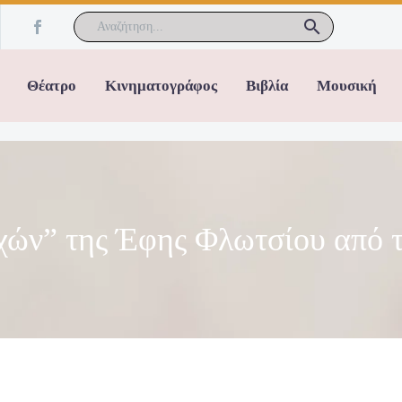
Θέατρο
Κινηματογράφος
Βιβλία
Μουσική
ών” της Έφης Φλωτσίου από τι