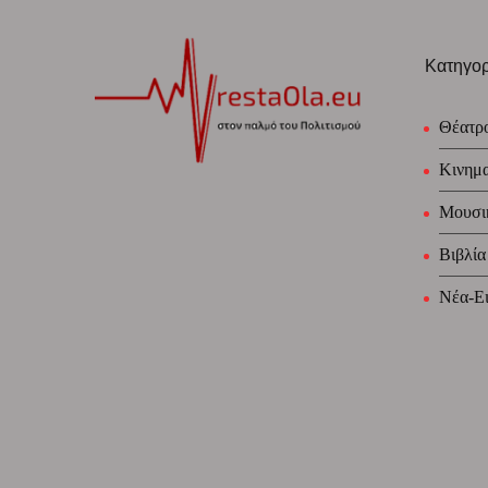
Κατηγορ
Θέατρ
Κινημ
Μουσι
Βιβλία
Νέα-Ει