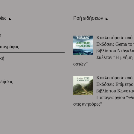
ίες
Ροή ειδήσεων
ο
Κυκλοφόρησε από 
Εκδόσεις Gema το 
ατογράφος
βιβλίο του Ντάγκλα
Σκέλτον “Η μνήμη
κή
οστών”
Κυκλοφόρησε από 
δήσεις
Εκδόσεις Επίμετρο
βιβλίο του Κωνστα
Παπαγεωργίου “Θα 
στις ανηφόρες”