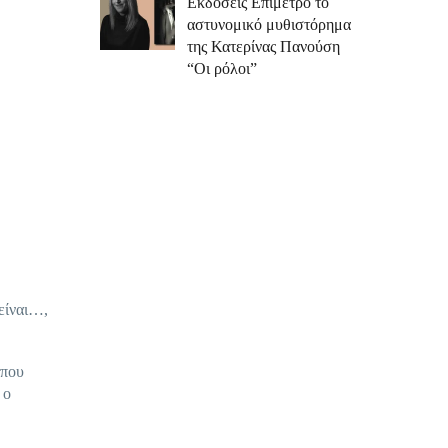
Εκδόσεις Επίμετρο το
αστυνομικό μυθιστόρημα
της Κατερίνας Πανούση
“Οι ρόλοι”
είναι…,
 που
 ο