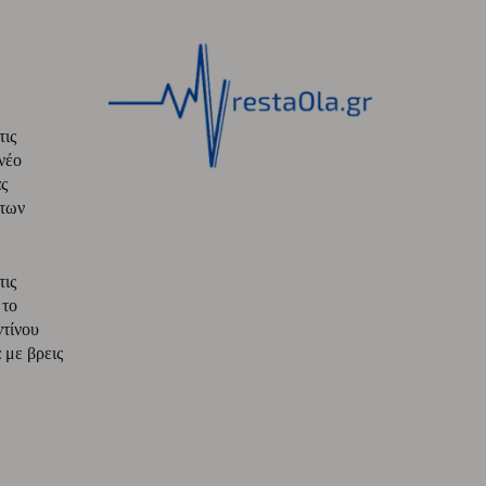
τις
νέο
ς
 των
τις
 το
ντίνου
με βρεις