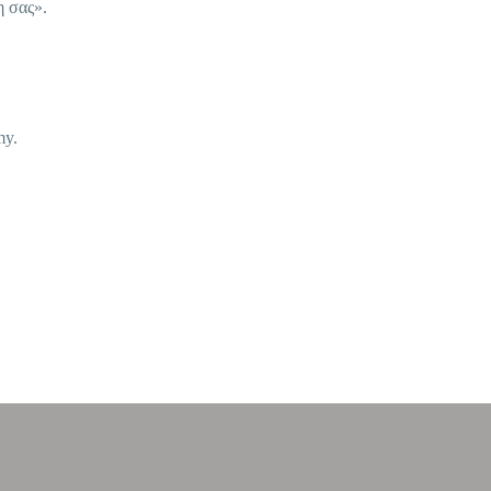
η σας».
my.