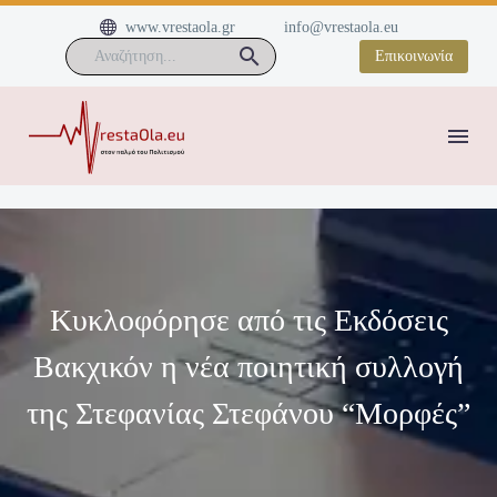


www.vrestaola.gr
info@vrestaola.eu
Επικοινωνία
Κυκλοφόρησε από τις Εκδόσεις
Βακχικόν η νέα ποιητική συλλογή
της Στεφανίας Στεφάνου “Μορφές”