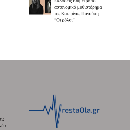
Εκδόσεις Επίμετρο το
αστυνομικό μυθιστόρημα
της Κατερίνας Πανούση
“Οι ρόλοι”
τις
νέο