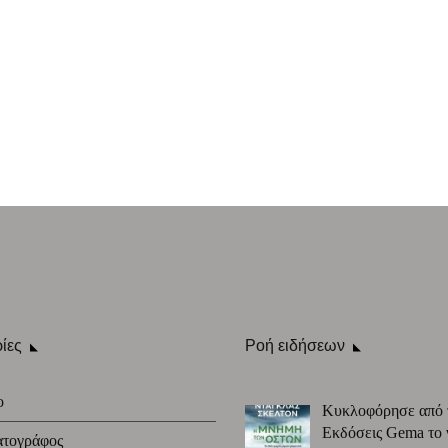
ίες
Ροή ειδήσεων
ο
Κυκλοφόρησε από 
Εκδόσεις Gema το 
ατογράφος