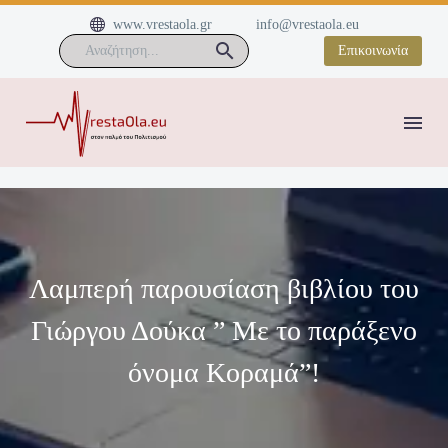


www.vrestaola.gr
info@vrestaola.eu
Επικοινωνία
Λαμπερή παρουσίαση βιβλίου του
Γιώργου Δούκα ” Με το παράξενο
όνομα Κοραμά”!